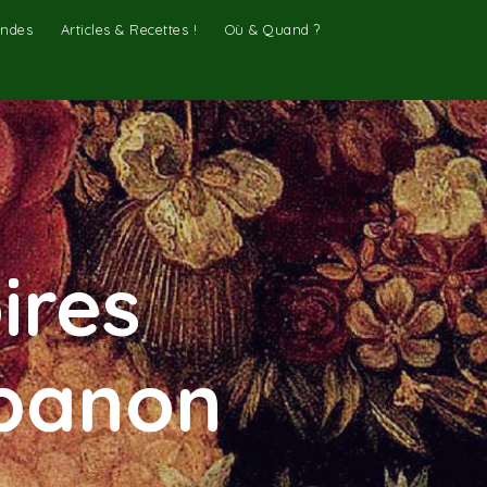
ndes
Articles & Recettes !
Où & Quand ?
ires
abanon