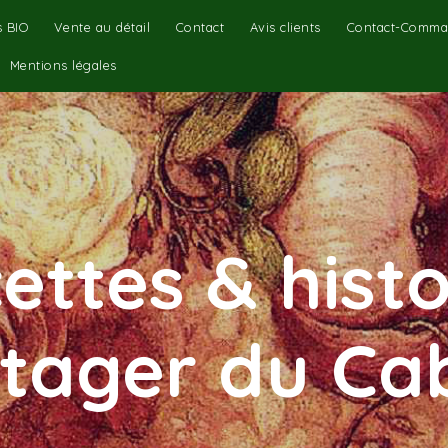
s BIO
Vente au détail
Contact
Avis clients
Contact-Comma
Mentions légales
ettes & histo
tager du C