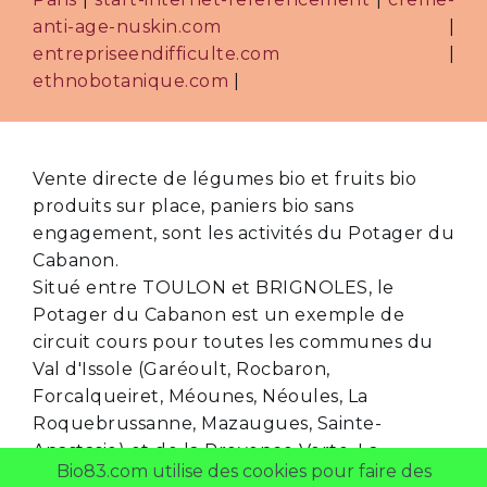
anti-age-nuskin.com
|
entrepriseendifficulte.com
|
ethnobotanique.com
|
Vente directe de légumes bio et fruits bio
produits sur place, paniers bio sans
engagement, sont les activités du Potager du
Cabanon.
Situé entre TOULON et BRIGNOLES, le
Potager du Cabanon est un exemple de
circuit cours pour toutes les communes du
Val d'Issole (Garéoult, Rocbaron,
Forcalqueiret, Méounes, Néoules, La
Roquebrussanne, Mazaugues, Sainte-
Anastasie) et de la Provence Verte. La
Bio83.com utilise des cookies pour faire des
clientèle "bio" du Potager du Cabanon