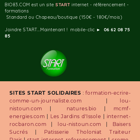
BIO83.COM est un site
START
internet - référencement -
formations
Standard ou Chapeau/boutique (150€ - 180€/mois)
Joindre START...Maintenant ! mobile-clic ►
06 62 08 75
85
SITES START SOLIDAIRES
:
formation-ecrire-
comme-un-journaliste.com
|
lou-
nistoun.com
|
natures.bio
|
mcmf-
energies.com
|
Les Jardins d'Issole
|
internet-
rocbaron.com
|
lou-nistoun.com
|
Baisers
Sucrés
|
Patisserie Tholoniat Traiteur
Paris
|
start-internet-referencement
|
creme-