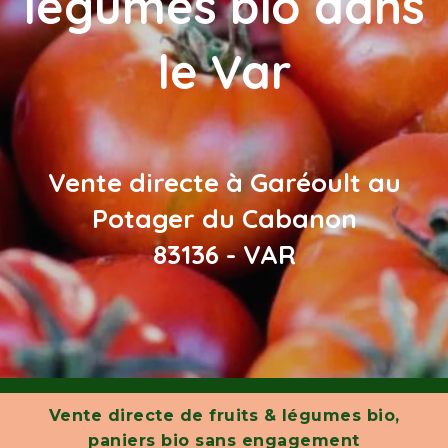
légumes bio dans
le Var
Vente directe à Garéoult au
Potager du Cabanon
83136 - VAR
Vente directe de fruits & légumes bio,
paniers bio sans engagement